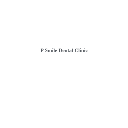
P Smile Dental Clinic