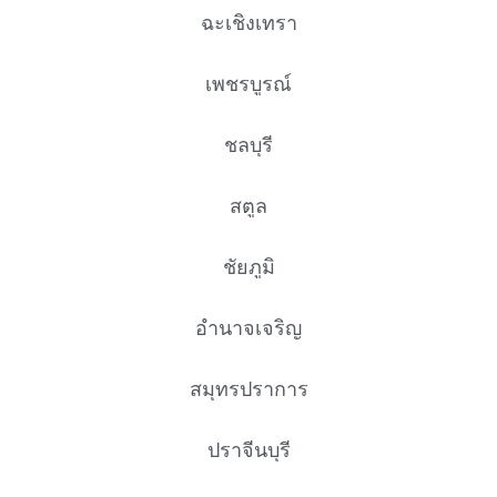
ฉะเชิงเทรา
เพชรบูรณ์
ชลบุรี
สตูล
ชัยภูมิ
อำนาจเจริญ
สมุทรปราการ
ปราจีนบุรี