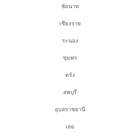
ชัยนาท
เชียงราย
ระนอง
ชุมพร
ตรัง
ลพบุรี
อุบลราชธานี
เลย