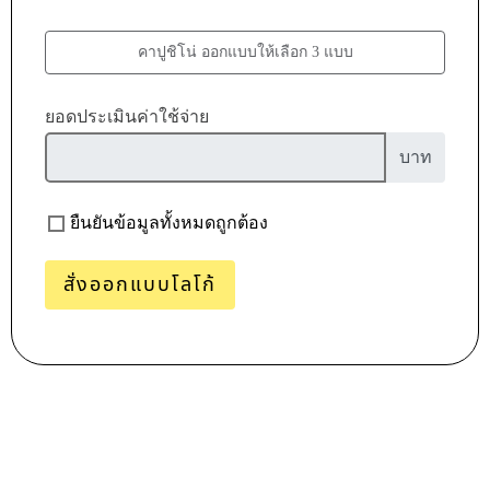
คาปูชิโน่ ออกแบบให้เลือก 3 แบบ
ยอดประเมินค่าใช้จ่าย
บาท
ยืนยันข้อมูลทั้งหมดถูกต้อง
สั่งออกแบบโลโก้