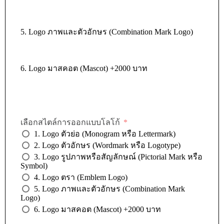
5. Logo ภาพและตัวอักษร (Combination Mark Logo)
6. Logo มาสคอต (Mascot) +2000 บาท
เลือกสไตล์การออกแบบโลโก้
1. Logo ตัวย่อ (Monogram หรือ Lettermark)
2. Logo ตัวอักษร (Wordmark หรือ Logotype)
3. Logo รูปภาพหรือสัญลักษณ์ (Pictorial Mark หรือ
Symbol)
4. Logo ตรา (Emblem Logo)
5. Logo ภาพและตัวอักษร (Combination Mark
Logo)
6. Logo มาสคอต (Mascot) +2000 บาท