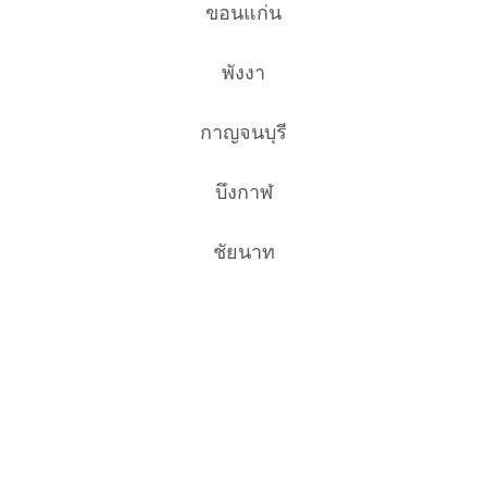
ขอนแก่น
พังงา
กาญจนบุรี
บึงกาฬ
ชัยนาท