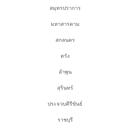
สมุทรปราการ
มหาสารคาม
สกลนคร
ตรัง
ลำพูน
สุรินทร์
ประจวบคีรีขันธ์
ราชบุรี