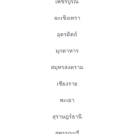
เพชรบูรณ์
ฉะเชิงเทรา
อุตรดิตถ์
มุกดาหาร
สมุทรสงคราม
เชียงราย
พะเยา
สุราษฎร์ธานี
สุพรรณบุรี