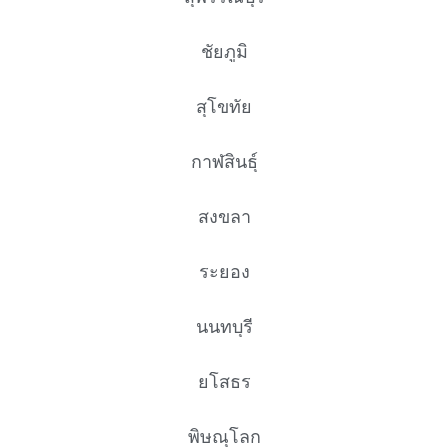
ชัยภูมิ
สุโขทัย
กาฬสินธุ์
สงขลา
ระยอง
นนทบุรี
ยโสธร
พิษณุโลก