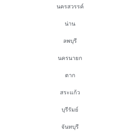
นครสวรรค์
น่าน
ลพบุรี
นครนายก
ตาก
สระแก้ว
บุรีรัมย์
จันทบุรี