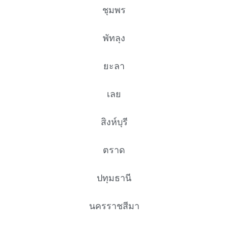
ชุมพร
พัทลุง
ยะลา
เลย
สิงห์บุรี
ตราด
ปทุมธานี
นครราชสีมา