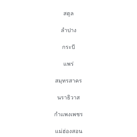
สตูล
ลำปาง
กระบี่
แพร่
สมุทรสาคร
นราธิวาส
กำแพงเพชร
แม่ฮ่องสอน