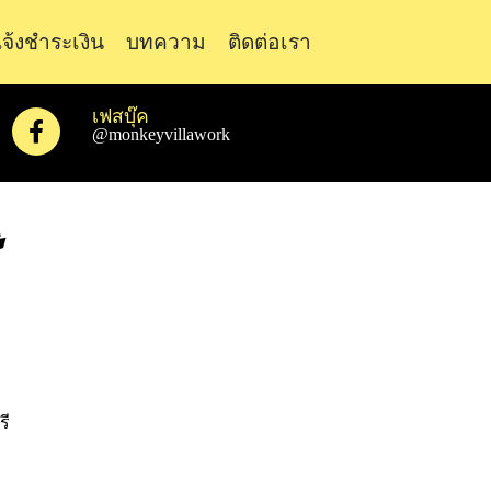
จ้งชำระเงิน
บทความ
ติดต่อเรา
เฟสบุ๊ค
@monkeyvillawork
ี
รี