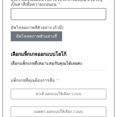
เป็นค่าสีเพื่อความแน่นอน
อัพโหลดภาพสีตัวอย่าง (ถ้ามี)
อัพโหลดภาพตัวอย่างสี
เลือกแพ็กเกจออกแบบโลโก้
เลือกแพ็กเกจที่เหมาะสมกับคุณได้เลยค่ะ
แพ็กเกจที่คุณต้องการคือ
ลาเต้ ออกแบบให้เลือก 1 แบบ
มอคค่า ออกแบบให้เลือก 2 แบบ