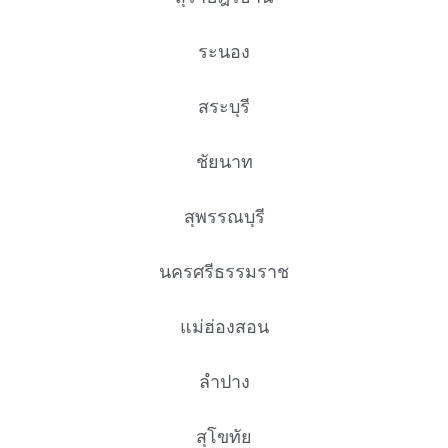
ระนอง
สระบุรี
ชัยนาท
สุพรรณบุรี
นครศรีธรรมราช
แม่ฮ่องสอน
ลำปาง
สุโขทัย