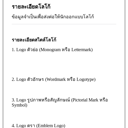
รายละเอียดโลโก้
ข้อมูลจำเป็นเพื่อส่งต่อให้นักออกแบบโลโก้
รายละเอียดสไตล์โลโก้
1. Logo ตัวย่อ (Monogram หรือ Lettermark)
2. Logo ตัวอักษร (Wordmark หรือ Logotype)
3. Logo รูปภาพหรือสัญลักษณ์ (Pictorial Mark หรือ
Symbol)
4. Logo ตรา (Emblem Logo)