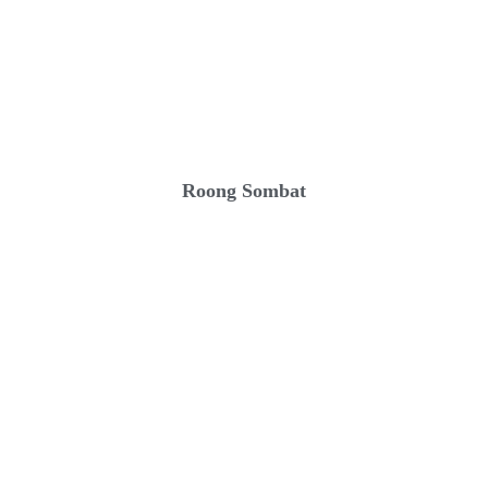
Roong Sombat