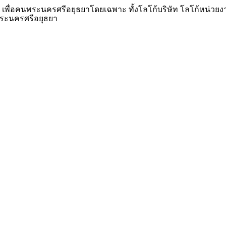
า เพื่อคนพระนครศรีอยุธยาโดยเฉพาะ ทั้งโลโก้บริษัท โลโก้หน่วย
พระนครศรีอยุธยา