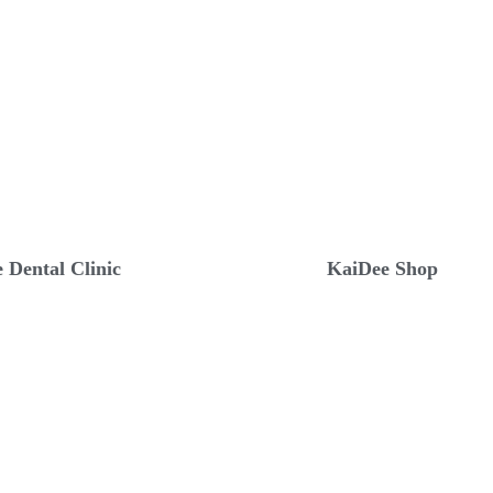
 Dental Clinic
KaiDee Shop