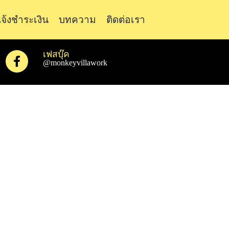
จ้งชำระเงิน
บทความ
ติดต่อเรา
เฟสบุ๊ค
@monkeyvillawork