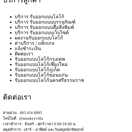
บริการ รับออกแบบโลโก้
บริการ รับออกแบบบรรจุภัณฑ์
บริการ รับออกแบบสื่อสิ่งพิมพ์
บริการ รับออกแบบเว็บไซต์
ผลงานรับออกแบบโลโก้
ค่าบริการ / แพ็กเกจ
แจ้งชำระเงิน
ติดต่อเรา
รับออกแบบโลโก้กรุงเทพ
รับออกแบบโลโก้เชียงใหม่
รับออกแบบโลโก้ภูเก็ต
รับออกแบบโลโก้ขอนแก่น
รับออกแบบโลโก้นครศรีธรรมราช
ติดต่อเรา
สายด่วน : 063 416 8995
ไลน์ไอดี : @monkeyvilla
เวลาทำการ :
จันทร์ – ศุกร์ เวลา 9:00-18:00 น.
หยุดทำการ :
เสาร์ – อาทิตย์ และวันหยุดนักขัตฤกษ์