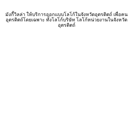
มังกี้วิลล่า ให้บริการออกแบบโลโก้ในจังหวัดอุตรดิตถ์ เพื่อคน
อุตรดิตถ์โดยเฉพาะ ทั้งโลโก้บริษัท โลโก้หน่วยงานในจังหวัด
อุตรดิตถ์