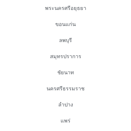
พระนครศรีอยุธยา
ขอนแก่น
ลพบุรี
สมุทรปราการ
ชัยนาท
นครศรีธรรมราช
ลำปาง
แพร่