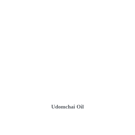
Udomchai Oil