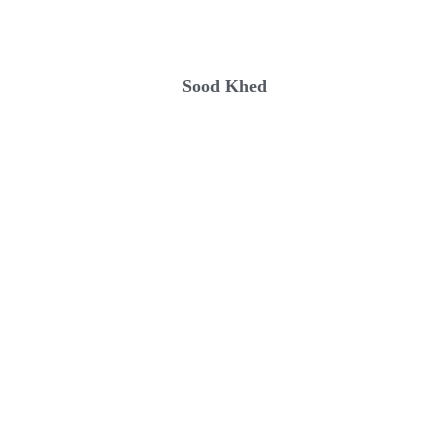
Sood Khed