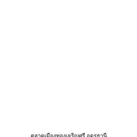
ตลาดเมืองทองเจริญศรี อุดรธานี