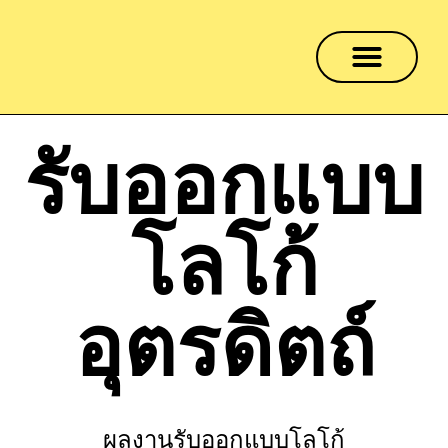
ผลงานออกแบบโลโก้
ราคาค่าบริการ
สั่งออกแบบโลโก้
แจ้งชำระเงิน
ติดต่อเรา
รับออกแบบ
โลโก้
อุตรดิตถ์
ผลงานรับออกแบบโลโก้