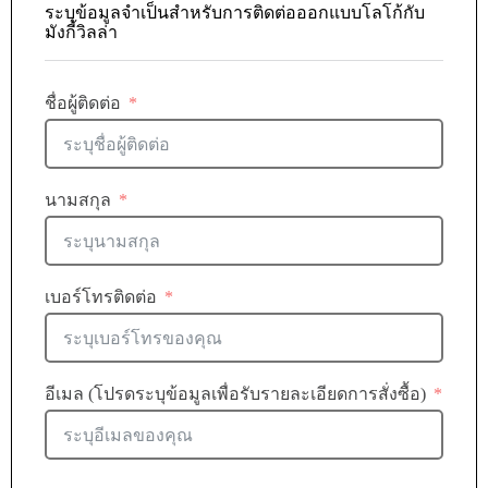
ระบุข้อมูลจำเป็นสำหรับการติดต่อออกแบบโลโก้กับ
มังกี้วิลล่า
ชื่อผู้ติดต่อ
นามสกุล
เบอร์โทรติดต่อ
อีเมล (โปรดระบุข้อมูลเพื่อรับรายละเอียดการสั่งซื้อ)