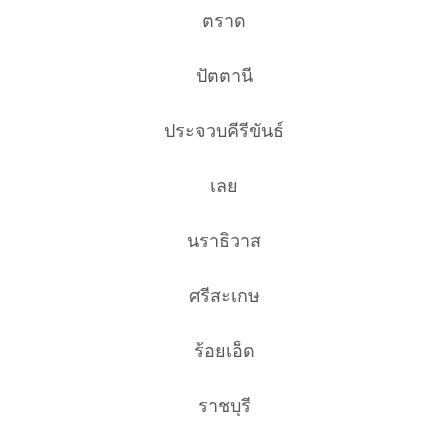
ตราด
ปัตตานี
ประจวบคีรีขันธ์
เลย
นราธิวาส
ศรีสะเกษ
ร้อยเอ็ด
ราชบุรี