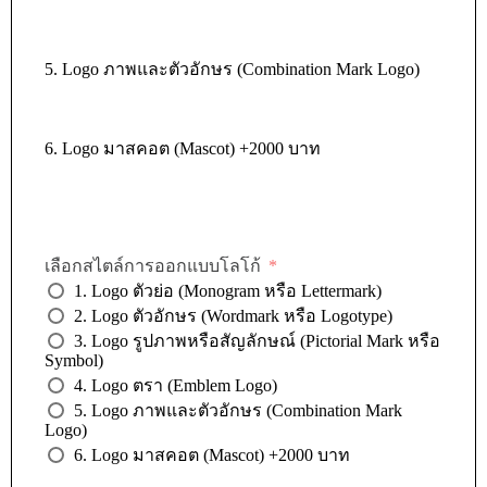
5. Logo ภาพและตัวอักษร (Combination Mark Logo)
6. Logo มาสคอต (Mascot) +2000 บาท
เลือกสไตล์การออกแบบโลโก้
1. Logo ตัวย่อ (Monogram หรือ Lettermark)
2. Logo ตัวอักษร (Wordmark หรือ Logotype)
3. Logo รูปภาพหรือสัญลักษณ์ (Pictorial Mark หรือ
Symbol)
4. Logo ตรา (Emblem Logo)
5. Logo ภาพและตัวอักษร (Combination Mark
Logo)
6. Logo มาสคอต (Mascot) +2000 บาท