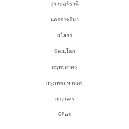
สุราษฎร์ธานี
นครราชสีมา
ยโสธร
พิษณุโลก
สมุทรสาคร
กรุงเทพมหานคร
สกลนคร
พิจิตร