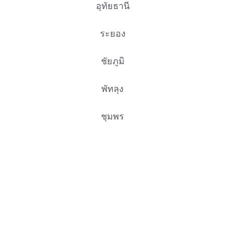
อุทัยธานี
ระยอง
ชัยภูมิ
พัทลุง
ชุมพร