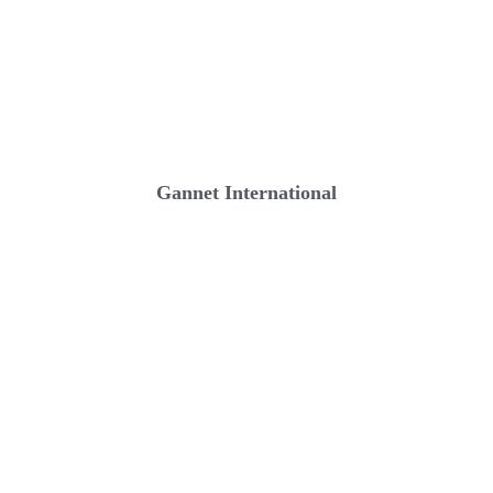
Gannet International