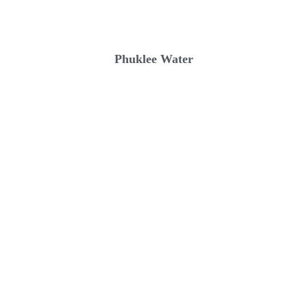
Phuklee Water