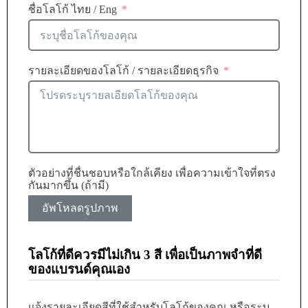
ชื่อโลโก้ ไทย / Eng
รายละเอียดของโลโก้ / รายละเอียดธุรกิจ
ตัวอย่างที่ชื่นชอบหรือใกล้เคียง เพื่อความเข้าใจที่ตรง
กันมากขึ้น (ถ้ามี)
อัพโหลดรูปภาพ
โลโก้ที่ดีควรมีไม่เกิน 3 สี เพื่อเป็นภาพจำที่ดี
ของแบรนด์คุณเอง
แจ้งรายละเอียดสีที่ใช้สำหรับโลโก้ของคุณ หรือระบุ