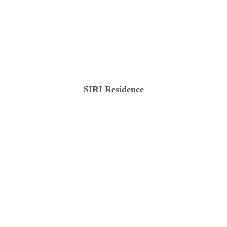
SIRI Residence