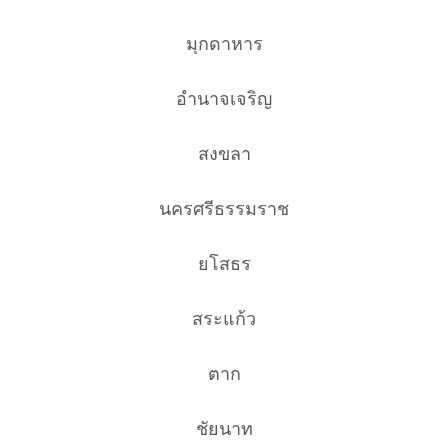
มุกดาหาร
อำนาจเจริญ
สงขลา
นครศรีธรรมราช
ยโสธร
สระแก้ว
ตาก
ชัยนาท