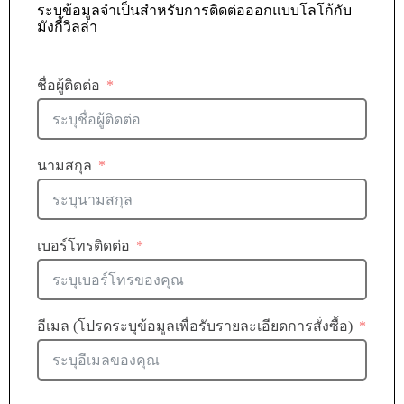
ระบุข้อมูลจำเป็นสำหรับการติดต่อออกแบบโลโก้กับ
มังกี้วิลล่า
ชื่อผู้ติดต่อ
นามสกุล
เบอร์โทรติดต่อ
อีเมล (โปรดระบุข้อมูลเพื่อรับรายละเอียดการสั่งซื้อ)