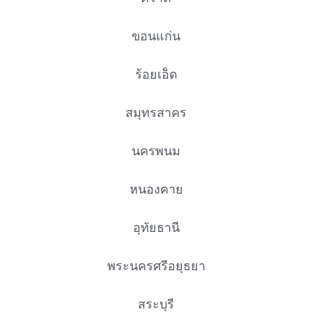
ขอนแก่น
ร้อยเอ็ด
สมุทรสาคร
นครพนม
หนองคาย
อุทัยธานี
พระนครศรีอยุธยา
สระบุรี