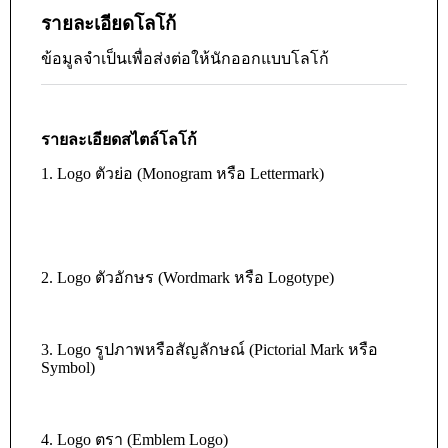
รายละเอียดโลโก้
ข้อมูลจำเป็นเพื่อส่งต่อให้นักออกแบบโลโก้
รายละเอียดสไตล์โลโก้
1. Logo ตัวย่อ (Monogram หรือ Lettermark)
2. Logo ตัวอักษร (Wordmark หรือ Logotype)
3. Logo รูปภาพหรือสัญลักษณ์ (Pictorial Mark หรือ
Symbol)
4. Logo ตรา (Emblem Logo)