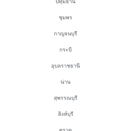
ปทุมธานี
ชุมพร
กาญจนบุรี
กระบี่
อุบลราชธานี
น่าน
สุพรรณบุรี
สิงห์บุรี
ตราด