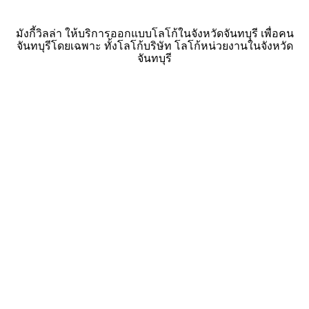
มังกี้วิลล่า ให้บริการออกแบบโลโก้ในจังหวัดจันทบุรี เพื่อคน
จันทบุรีโดยเฉพาะ ทั้งโลโก้บริษัท โลโก้หน่วยงานในจังหวัด
จันทบุรี