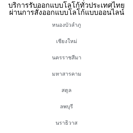
บริการรับออกแบบโลโก้ทั่วประเทศไทย
ผ่านการสั่งออกแบบโลโก้แบบออนไลน์
หนองบัวลำภู
เชียงใหม่
นครราชสีมา
มหาสารคาม
สตูล
ลพบุรี
นราธิวาส