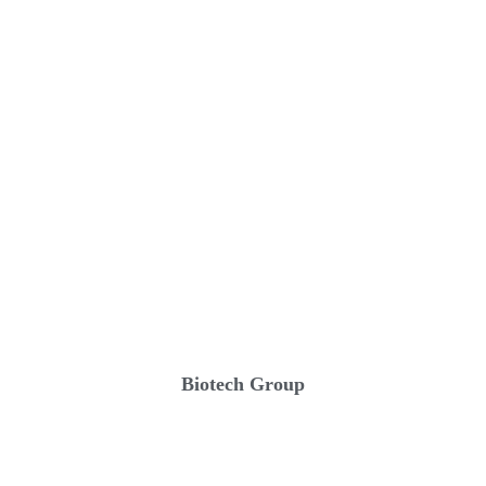
Biotech Group