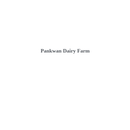
Pankwan Dairy Farm