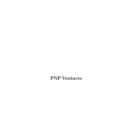
PNP Ventures