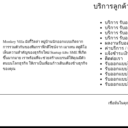
บริการลูกค้
บริการ รับ
บริการ รับ
บริการ รับอ
บริการ รับ
Monkey Villa มังกี้วิลล่า หมู่บ้านนักออกแบบเกิดจาก
ผลงานรับอ
การรวมตัวกันของทีมกราฟิกดีไซน์จาก เมาเทน สตูดิโอ
ค่าบริการ /
เห็นความสำคัญของธุรกิจใหม่ Startup และ SME ที่เกิด
แจ้งชำระเง
ขึ้นมากมาย เราพร้อมที่จะช่วยสร้างแบรนด์ให้คุณมีตัว
ติดต่อเรา
รับออกแบบ
ตนบนโลกธุรกิจ ให้เราเป็นเพื่อนก้าวเดินเคียงข้างธุรกิจ
รับออกแบบโ
ของคุณ
รับออกแบบโ
รับออกแบบ
รับออกแบบ
เชื่อมั่นในคุ