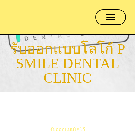
ผลงานออกแบบโลโก้
ราคาค่าบริการ
สั่งออกแบบโลโก้
แจ้งชำระเงิน
ติดต่อเรา
รับออกแบบโลโก้ P
SMILE DENTAL
CLINIC
รับออกแบบโลโก้