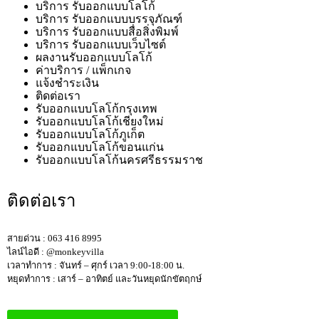
บริการ รับออกแบบโลโก้
บริการ รับออกแบบบรรจุภัณฑ์
บริการ รับออกแบบสื่อสิ่งพิมพ์
บริการ รับออกแบบเว็บไซต์
ผลงานรับออกแบบโลโก้
ค่าบริการ / แพ็กเกจ
แจ้งชำระเงิน
ติดต่อเรา
รับออกแบบโลโก้กรุงเทพ
รับออกแบบโลโก้เชียงใหม่
รับออกแบบโลโก้ภูเก็ต
รับออกแบบโลโก้ขอนแก่น
รับออกแบบโลโก้นครศรีธรรมราช
ติดต่อเรา
สายด่วน : 063 416 8995
ไลน์ไอดี : @monkeyvilla
เวลาทำการ :
จันทร์ – ศุกร์ เวลา 9:00-18:00 น.
หยุดทำการ :
เสาร์ – อาทิตย์ และวันหยุดนักขัตฤกษ์