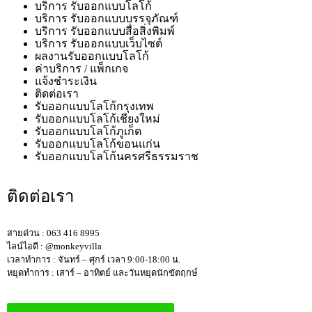
บริการ รับออกแบบโลโก้
บริการ รับออกแบบบรรจุภัณฑ์
บริการ รับออกแบบสื่อสิ่งพิมพ์
บริการ รับออกแบบเว็บไซต์
ผลงานรับออกแบบโลโก้
ค่าบริการ / แพ็กเกจ
แจ้งชำระเงิน
ติดต่อเรา
รับออกแบบโลโก้กรุงเทพ
รับออกแบบโลโก้เชียงใหม่
รับออกแบบโลโก้ภูเก็ต
รับออกแบบโลโก้ขอนแก่น
รับออกแบบโลโก้นครศรีธรรมราช
ติดต่อเรา
สายด่วน : 063 416 8995
ไลน์ไอดี : @monkeyvilla
เวลาทำการ :
จันทร์ – ศุกร์ เวลา 9:00-18:00 น.
หยุดทำการ :
เสาร์ – อาทิตย์ และวันหยุดนักขัตฤกษ์