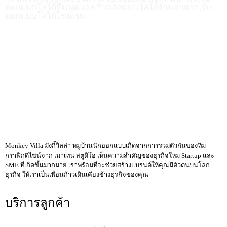
ออกแบบโลโก้ทีมฟุตบอล,รับออกแบบโลโก้ร้านอาหาร,รับ
ออกแบบโลโก้โรงแรม
Monkey Villa มังกี้วิลล่า หมู่บ้านนักออกแบบเกิดจากการรวมตัวกันของทีม
กราฟิกดีไซน์จาก เมาเทน สตูดิโอ เห็นความสำคัญของธุรกิจใหม่ Startup และ
SME ที่เกิดขึ้นมากมาย เราพร้อมที่จะช่วยสร้างแบรนด์ให้คุณมีตัวตนบนโลก
ธุรกิจ ให้เราเป็นเพื่อนก้าวเดินเคียงข้างธุรกิจของคุณ
บริการลูกค้า