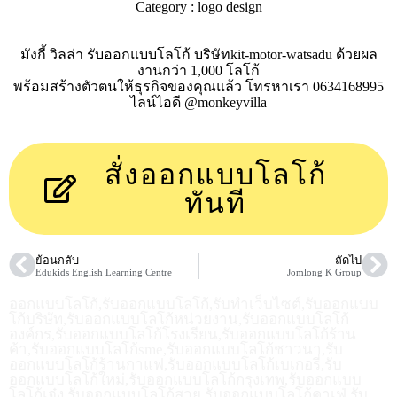
Category :
logo design
มังกี้ วิลล่า รับออกแบบโลโก้ บริษัทkit-motor-watsadu ด้วยผล
งานกว่า 1,000 โลโก้
พร้อมสร้างตัวตนให้ธุรกิจของคุณแล้ว โทรหาเรา 0634168995
ไลน์ไอดี @monkeyvilla
สั่งออกแบบโลโก้
ทันที
ย้อนกลับ
ถัดไป
Edukids English Learning Centre
Jomlong K Group
ออกแบบโลโก้,รับออกแบบโลโก้,รับทำเว็บไซต์,รับออกแบบ
โก้บริษัท,รับออกแบบโลโก้หน่วยงาน,รับออกแบบโลโก้
องค์กร,รับออกแบบโลโก้โรงเรียน,รับออกแบบโลโก้ร้าน
ค้า,รับออกแบบโลโก้sme,รับออกแบบโลโก้ชาวนา,รับ
ออกแบบโลโก้ร้านกาแฟ,รับออกแบบโลโก้เบเกอรี่,รับ
ออกแบบโลโก้ใหม่,รับออกแบบโลโก้กรุงเทพ,รับออกแบบ
โลโก้เจ๋ง,รับออกแบบโลโก้สวย,รับออกแบบโลโก้คาเฟ่,รับ