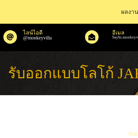
ผลงาน
ไลน์ไอดี
อีเมล
@monkeyvilla
Sayhi.monkeyv
รับออกแบบโลโก้ J
รับ