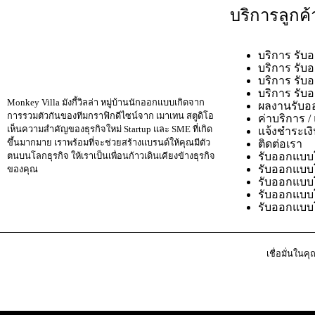
บริการลูกค้
บริการ รับ
บริการ รับ
บริการ รับอ
บริการ รับ
Monkey Villa มังกี้วิลล่า หมู่บ้านนักออกแบบเกิดจาก
ผลงานรับอ
การรวมตัวกันของทีมกราฟิกดีไซน์จาก เมาเทน สตูดิโอ
ค่าบริการ /
เห็นความสำคัญของธุรกิจใหม่ Startup และ SME ที่เกิด
แจ้งชำระเง
ขึ้นมากมาย เราพร้อมที่จะช่วยสร้างแบรนด์ให้คุณมีตัว
ติดต่อเรา
รับออกแบบ
ตนบนโลกธุรกิจ ให้เราเป็นเพื่อนก้าวเดินเคียงข้างธุรกิจ
รับออกแบบโ
ของคุณ
รับออกแบบโ
รับออกแบบ
รับออกแบบ
เชื่อมั่นในคุ