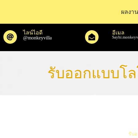
ผลงาน
ไลน์ไอดี
อีเมล
@monkeyvilla
Sayhi.monkeyv
รับออกแบบโ
รับ