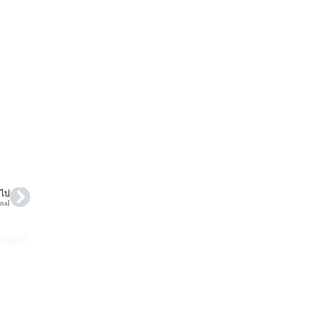
ดไป
onal
ับออก
้